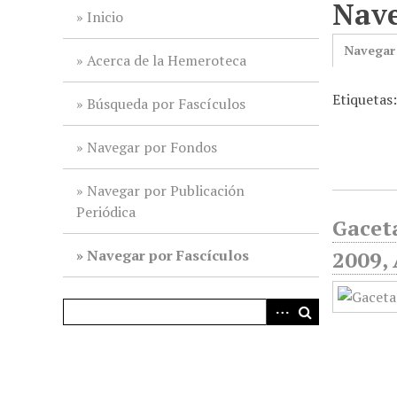
Nave
i
Inicio
n
Navegar
c
Acerca de la Hemeroteca
i
Etiquetas
p
Búsqueda por Fascículos
a
l
Navegar por Fondos
Navegar por Publicación
Periódica
Gaceta
Navegar por Fascículos
2009, 