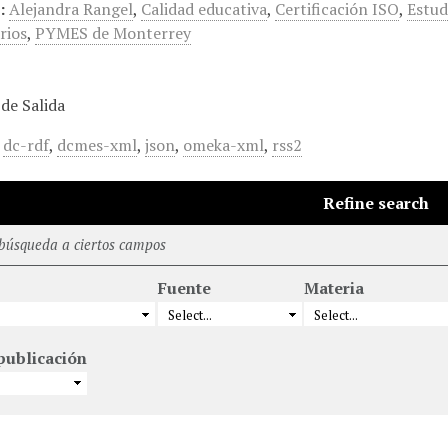
:
Alejandra Rangel
,
Calidad educativa
,
Certificación ISO
,
Estud
rios
,
PYMES de Monterrey
de Salida
,
dc-rdf
,
dcmes-xml
,
json
,
omeka-xml
,
rss2
Refine search
 búsqueda a ciertos campos
Fuente
Materia
publicación