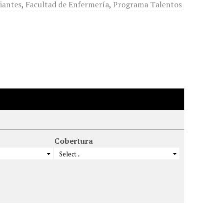
iantes
,
Facultad de Enfermería
,
Programa Talentos
Cobertura