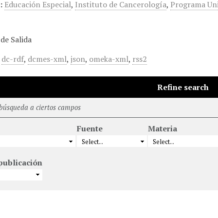
:
Educación Especial
,
Instituto de Cancerología
,
Programa Uni
de Salida
,
dc-rdf
,
dcmes-xml
,
json
,
omeka-xml
,
rss2
Refine search
 búsqueda a ciertos campos
Fuente
Materia
publicación