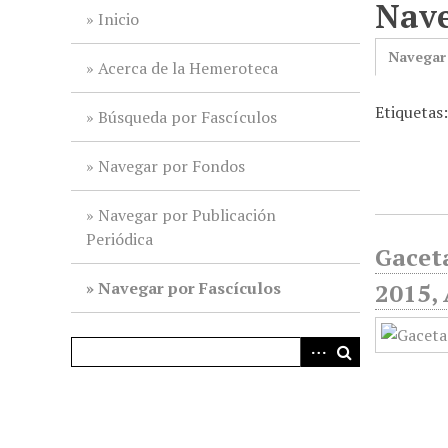
Nave
i
Inicio
n
Navegar
c
Acerca de la Hemeroteca
i
Etiquetas
p
Búsqueda por Fascículos
a
l
Navegar por Fondos
Navegar por Publicación
Periódica
Gaceta
Navegar por Fascículos
2015, 