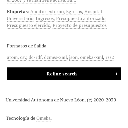
el 2007 y se mantiene activa. Su…
Etiquetas:
Auditor externo
,
Egresos
,
Hospital
Universitario
,
Ingresos
,
Presupuesto autorizado
,
Presupuesto ejercido
,
Proyecto de presupuestos
Formatos de Salida
atom
,
csv
,
dc-rdf
,
dcmes-xml
,
json
,
omeka-xml
,
rss2
Refine search
Universidad Autónoma de Nuevo Léon, (c) 2020-2030 -
Tecnología de
Omeka
.