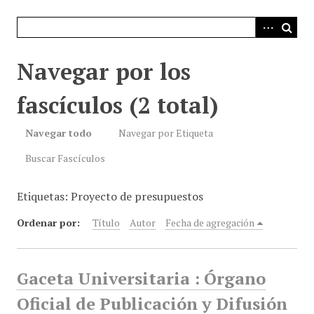
i
n
c
i
Navegar por los
p
a
fascículos (2 total)
l
Navegar todo
Navegar por Etiqueta
Buscar Fascículos
Etiquetas: Proyecto de presupuestos
Ordenar por:
Título
Autor
Fecha de agregación
Gaceta Universitaria : Órgano
Oficial de Publicación y Difusión