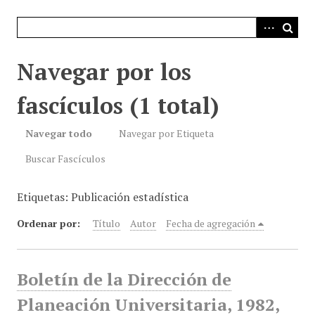
i
n
c
i
Navegar por los
p
a
fascículos (1 total)
l
Navegar todo
Navegar por Etiqueta
Buscar Fascículos
Etiquetas: Publicación estadística
Ordenar por:
Título
Autor
Fecha de agregación
Boletín de la Dirección de
Planeación Universitaria, 1982,