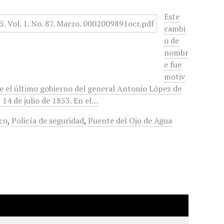
Este
cambi
o de
nombr
e fue
motiv
te el último gobierno del general Antonio López de
14 de julio de 1853. En el…
co
,
Policía de seguridad
,
Puente del Ojo de Agua