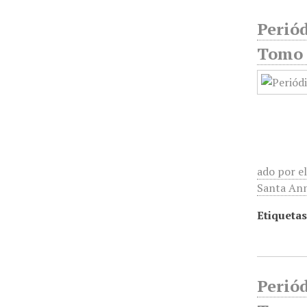
Perió
Tomo 
ado por e
Santa Ann
Etiquetas
Perió