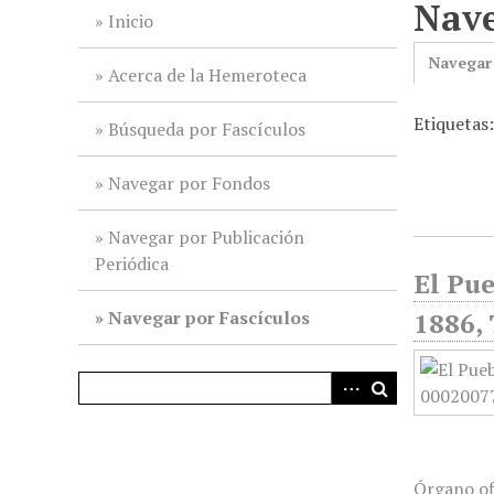
Nave
i
Inicio
n
Navegar
c
Acerca de la Hemeroteca
i
Etiquetas
p
Búsqueda por Fascículos
a
l
Navegar por Fondos
Navegar por Publicación
Periódica
El Pue
Navegar por Fascículos
1886, 
Órgano of