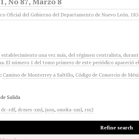
1, No 87, Marzo 8
l establecimiento una vez más, del régimen centralista, duran
a. El número 1 del tomo primero de este periódico apareció el 
:
Camino de Monterrey a Saltillo
,
Código de Comercio de Méxi
de Salida
,
dc-rdf
,
dcmes-xml
,
json
,
omeka-xml
,
rss2
Refine search