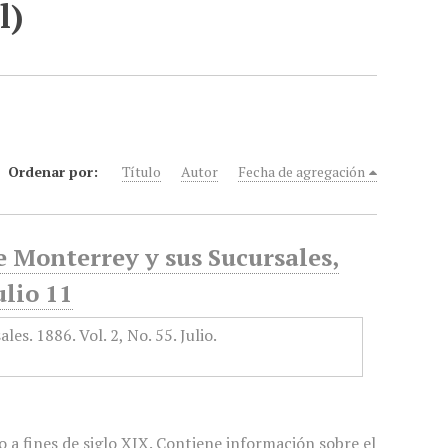
l)
Ordenar por:
Título
Autor
Fecha de agregación
e Monterrey y sus Sucursales,
ulio 11
 a fines de siglo XIX. Contiene información sobre el