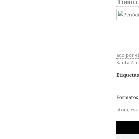
Tomo 
ado por e
Santa Ann
Etiquetas
Formatos 
atom
,
csv