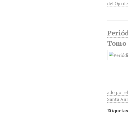
del Ojo d
Perió
Tomo 
ado por e
Santa Ann
Etiquetas