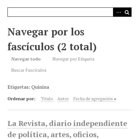
i
n
c
i
Navegar por los
p
a
fascículos (2 total)
l
Navegar todo
Navegar por Etiqueta
Buscar Fascículos
Etiquetas: Quinina
Ordenar por:
Título
Autor
Fecha de agregación
La Revista, diario independiente
de política, artes, oficios,