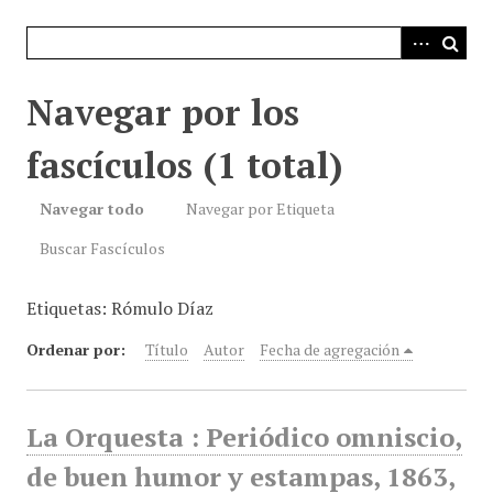
i
n
c
i
Navegar por los
p
a
fascículos (1 total)
l
Navegar todo
Navegar por Etiqueta
Buscar Fascículos
Etiquetas: Rómulo Díaz
Ordenar por:
Título
Autor
Fecha de agregación
La Orquesta : Periódico omniscio,
de buen humor y estampas, 1863,