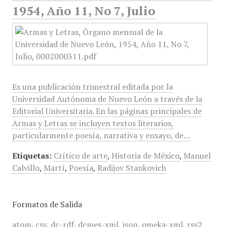
1954, Año 11, No 7, Julio
Es una publicación trimestral editada por la
Universidad Autónoma de Nuevo León a través de la
Editorial Universitaria. En las páginas principales de
Armas y Letras se incluyen textos literarios,
particularmente poesía, narrativa y ensayo, de…
Etiquetas:
Crítico de arte
,
Historia de México
,
Manuel
Calvillo
,
Martí
,
Poesía
,
Radijov Stankovich
Formatos de Salida
atom
,
csv
,
dc-rdf
,
dcmes-xml
,
json
,
omeka-xml
,
rss2