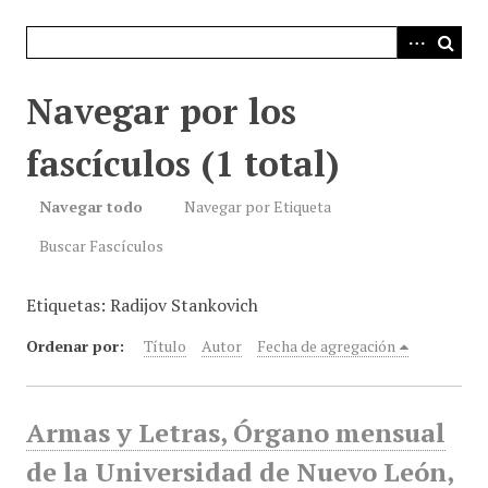
i
n
c
i
Navegar por los
p
a
fascículos (1 total)
l
Navegar todo
Navegar por Etiqueta
Buscar Fascículos
Etiquetas: Radijov Stankovich
Ordenar por:
Título
Autor
Fecha de agregación
Armas y Letras, Órgano mensual
de la Universidad de Nuevo León,