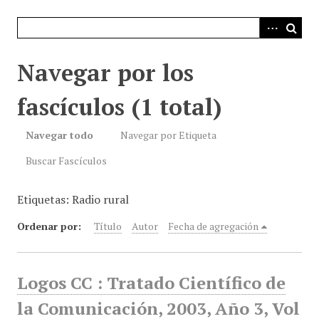
i
n
c
i
Navegar por los
p
a
fascículos (1 total)
l
Navegar todo
Navegar por Etiqueta
Buscar Fascículos
Etiquetas: Radio rural
Ordenar por:
Título
Autor
Fecha de agregación
Logos CC : Tratado Científico de
la Comunicación, 2003, Año 3, Vol