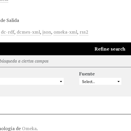
de Salida
,
dc-rdf
,
dcmes-xml
,
json
,
omeka-xml
,
rss2
Refine search
 búsqueda a ciertos campos
Fuente
nología de
Omeka
.