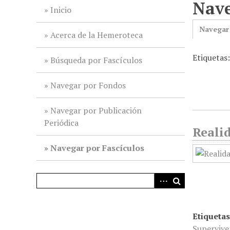
Nave
i
Inicio
n
Navegar
c
Acerca de la Hemeroteca
i
Etiquetas
p
Búsqueda por Fascículos
a
l
Navegar por Fondos
Navegar por Publicación
Periódica
Reali
Navegar por Fascículos
Etiquetas
Supervive