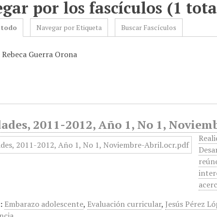
gar por los fascículos (1 tota
 todo
Navegar por Etiqueta
Buscar Fascículos
: Rebeca Guerra Orona
dades, 2011-2012, Año 1, No 1, Noviem
Reali
Desa
reúne
inter
acer
:
Embarazo adolescente
,
Evaluación curricular
,
Jesús Pérez L
ncia