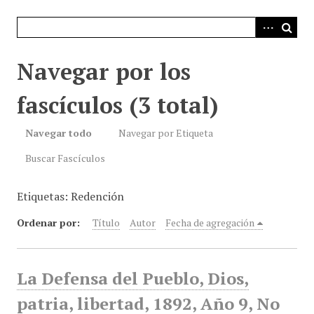
i
n
c
i
Navegar por los
p
a
fascículos (3 total)
l
Navegar todo
Navegar por Etiqueta
Buscar Fascículos
Etiquetas: Redención
Ordenar por:
Título
Autor
Fecha de agregación
La Defensa del Pueblo, Dios,
patria, libertad, 1892, Año 9, No