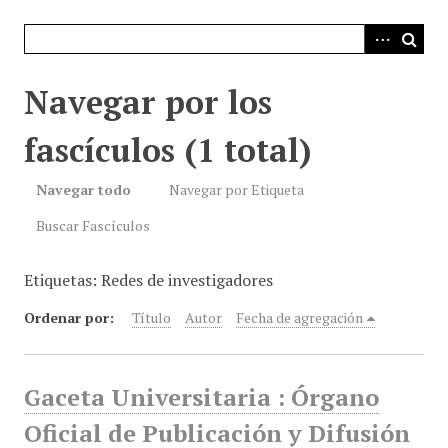
i
n
c
i
Navegar por los
p
a
fascículos (1 total)
l
Navegar todo
Navegar por Etiqueta
Buscar Fascículos
Etiquetas: Redes de investigadores
Ordenar por:
Título
Autor
Fecha de agregación
Gaceta Universitaria : Órgano
Oficial de Publicación y Difusión