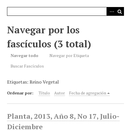
i
n
c
i
Navegar por los
p
a
fascículos (3 total)
l
Navegar todo
Navegar por Etiqueta
Buscar Fascículos
Etiquetas: Reino Vegetal
Ordenar por:
Título
Autor
Fecha de agregación
Planta, 2013, Año 8, No 17, Julio-
Diciembre