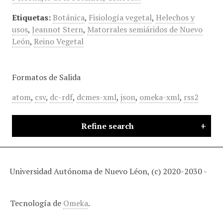
Etiquetas:
Botánica
,
Fisiología vegetal
,
Helechos y
usos
,
Jeannot Stern
,
Matorrales semiáridos de Nuevo
León
,
Reino Vegetal
Formatos de Salida
atom
,
csv
,
dc-rdf
,
dcmes-xml
,
json
,
omeka-xml
,
rss2
Refine search
Universidad Autónoma de Nuevo Léon, (c) 2020-2030 -
Tecnología de
Omeka
.