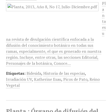
Pl
a
n
ta
es
u
na revista de divulgación científica enfocada a la
difusión del conocimiento botánico en todas sus
ramas, especialmente, el que es generado en nuestra
región. Incluye, entre otras, las secciones Editorial,
Personajes de la botánica, Conoce…
Etiquetas:
Bidesida
,
Historia de las especias
,
Irradiación UV
,
Katherine Esau
,
Picos de Pato
,
Reino
Vegetal
Planta : Órgano de difusión del