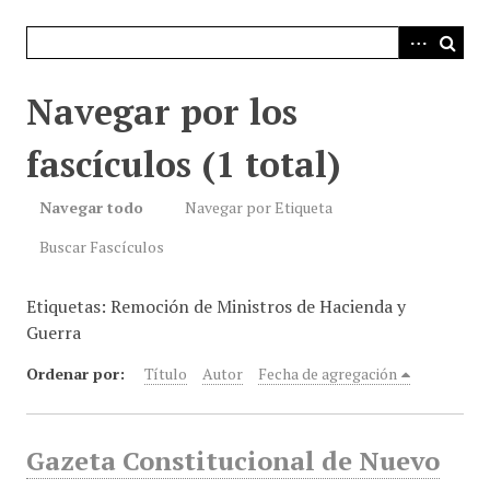
i
n
c
i
Navegar por los
p
a
fascículos (1 total)
l
Navegar todo
Navegar por Etiqueta
Buscar Fascículos
Etiquetas: Remoción de Ministros de Hacienda y
Guerra
Ordenar por:
Título
Autor
Fecha de agregación
Gazeta Constitucional de Nuevo