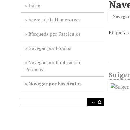
Nave
i
Inicio
n
Navegar
c
Acerca de la Hemeroteca
i
Etiquetas:
p
Búsqueda por Fascículos
a
l
Navegar por Fondos
Navegar por Publicación
Periódica
Suigen
Navegar por Fascículos