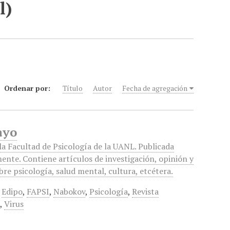
l)
Ordenar por:
Título
Autor
Fecha de agregación
ayo
 la Facultad de Psicología de la UANL. Publicada
ente. Contiene artículos de investigación, opinión y
bre psicología, salud mental, cultura, etcétera.
Edipo
,
FAPSI
,
Nabokov
,
Psicología
,
Revista
l
,
Virus