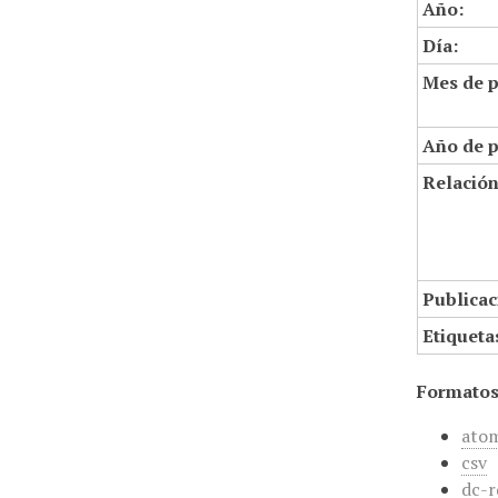
Año:
Día:
Mes de p
Año de p
Relació
Publicac
Etiqueta
Formatos
ato
csv
dc-r