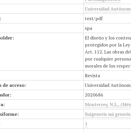
Universidad Autónoma
:
text/pdf
spa
older:
El diseño y los conte
protegidos por la Ley 
Art. 152. Las obras d
por cualquier persona,
morales de los respec
Revista
 de acceso:
Universidad Autónom
cador:
2020686
a:
Monterrey, N.L., (Méx
niforme:
Suigeneris sui generis
:
1