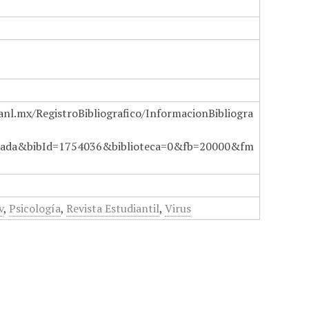
anl.mx/RegistroBibliografico/InformacionBibliogra
ada&bibId=1754036&biblioteca=0&fb=20000&fm
v
,
Psicología
,
Revista Estudiantil
,
Virus