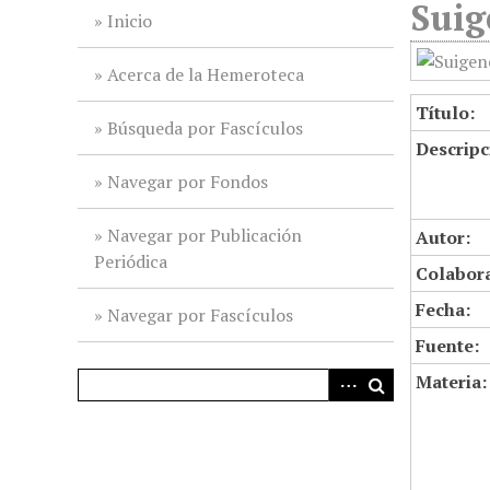
Suig
i
Inicio
n
c
Acerca de la Hemeroteca
i
Título:
p
Búsqueda por Fascículos
Descripc
a
l
Navegar por Fondos
Navegar por Publicación
Autor:
Periódica
Colabor
Fecha:
Navegar por Fascículos
Fuente:
Materia: