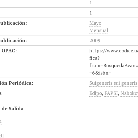
1
1
ublicación:
Mayo
Mensual
ublicación:
2009
n OPAC:
https://www.codice.u
fica?
from=BusquedaAvanz
=6&isbn=
ión Periódica:
Suigeneris sui generis
s
Edipo
,
FAPSI
,
Naboko
 de Salida
m
df