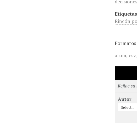
decisiones
Etiquetas
Rincón po
Formatos 
atom
,
csv
Refine su
Autor