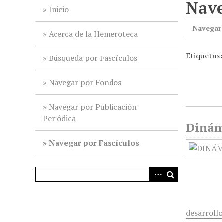
Nave
i
Inicio
n
Navegar
c
Acerca de la Hemeroteca
i
Etiquetas
p
Búsqueda por Fascículos
a
l
Navegar por Fondos
Navegar por Publicación
Periódica
Dinám
Navegar por Fascículos
desarrollo