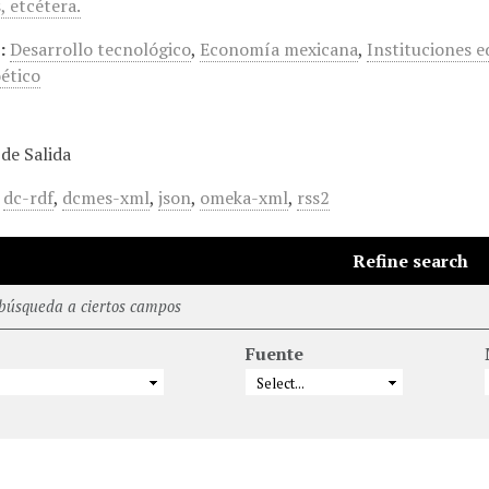
, etcétera.
:
Desarrollo tecnológico
,
Economía mexicana
,
Instituciones e
ético
de Salida
,
dc-rdf
,
dcmes-xml
,
json
,
omeka-xml
,
rss2
Refine search
 búsqueda a ciertos campos
Fuente