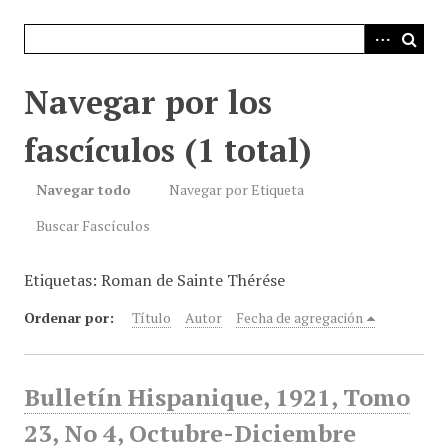
i
n
c
i
Navegar por los
p
a
fascículos (1 total)
l
Navegar todo
Navegar por Etiqueta
Buscar Fascículos
Etiquetas: Roman de Sainte Thérése
Ordenar por:
Título
Autor
Fecha de agregación
Bulletín Hispanique, 1921, Tomo
23, No 4, Octubre-Diciembre