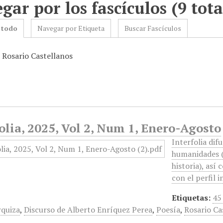
gar por los fascículos (9 tota
 todo
Navegar por Etiqueta
Buscar Fascículos
: Rosario Castellanos
olia, 2025, Vol 2, Num 1, Enero-Agosto
Interfolia dif
humanidades (a
historia), así
con el perfil i
Etiquetas:
45
quiza
,
Discurso de Alberto Enríquez Perea
,
Poesía
,
Rosario Ca