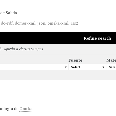
de Salida
,
dc-rdf
,
dcmes-xml
,
json
,
omeka-xml
,
rss2
Refine search
 búsqueda a ciertos campos
Fuente
Mate
nología de
Omeka
.