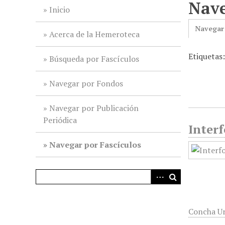
Nave
i
Inicio
n
Navegar
c
Acerca de la Hemeroteca
i
Etiquetas
p
Búsqueda por Fascículos
a
l
Navegar por Fondos
Navegar por Publicación
Periódica
Interf
Navegar por Fascículos
Concha Ur