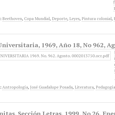
:
Beethoven
,
Copa Mundial
,
Deporte
,
Leyes
,
Pintura colonial
,
niversitaria, 1969, Año 18, No 962, A
:
Antropología
,
José Guadalupe Posada
,
Literatura
,
Pedagogí
tas, Sección Letras, 1999, No 26, Ene