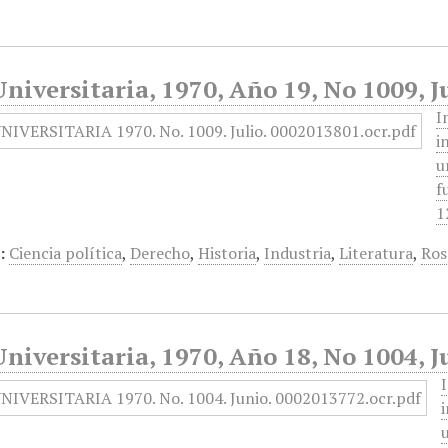
niversitaria, 1970, Año 19, No 1009, J
I
i
u
f
1
:
Ciencia política
,
Derecho
,
Historia
,
Industria
,
Literatura
,
Ros
niversitaria, 1970, Año 18, No 1004, J