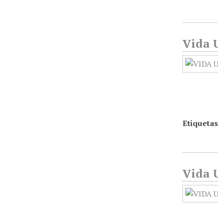
Vida U
Etiquetas
Vida U