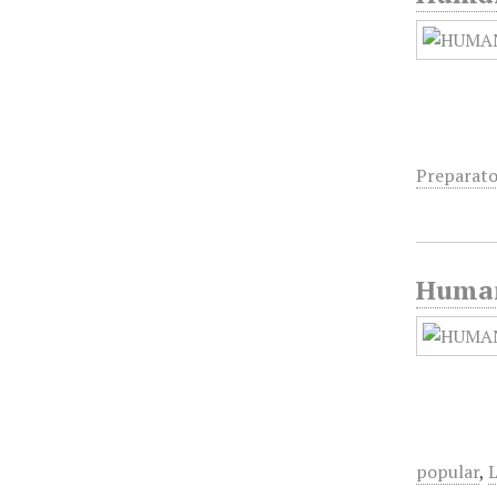
Preparat
Humani
popular
,
L