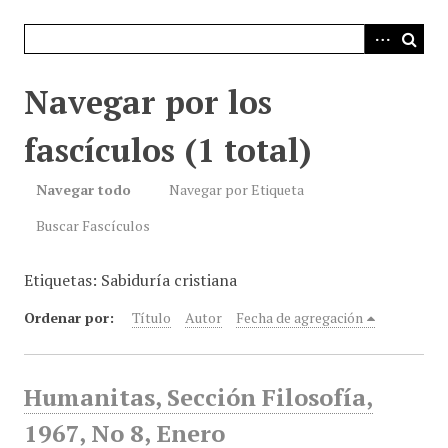
i
n
c
i
Navegar por los
p
a
fascículos (1 total)
l
Navegar todo
Navegar por Etiqueta
Buscar Fascículos
Etiquetas: Sabiduría cristiana
Ordenar por:
Título
Autor
Fecha de agregación
Humanitas, Sección Filosofía,
1967, No 8, Enero