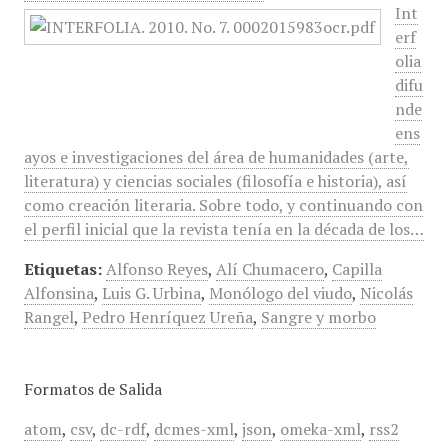
Int
erf
olia
difu
nde
ens
ayos e investigaciones del área de humanidades (arte,
literatura) y ciencias sociales (filosofía e historia), así
como creación literaria. Sobre todo, y continuando con
el perfil inicial que la revista tenía en la década de los…
Etiquetas:
Alfonso Reyes
,
Alí Chumacero
,
Capilla
Alfonsina
,
Luis G. Urbina
,
Monólogo del viudo
,
Nicolás
Rangel
,
Pedro Henríquez Ureña
,
Sangre y morbo
Formatos de Salida
atom
,
csv
,
dc-rdf
,
dcmes-xml
,
json
,
omeka-xml
,
rss2