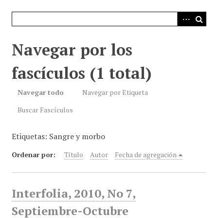
i
n
c
i
Navegar por los
p
a
fascículos (1 total)
l
Navegar todo
Navegar por Etiqueta
Buscar Fascículos
Etiquetas: Sangre y morbo
Ordenar por:
Título
Autor
Fecha de agregación
Interfolia, 2010, No 7,
Septiembre-Octubre