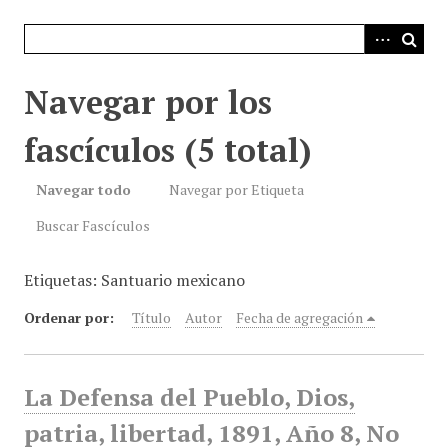
i
n
c
i
Navegar por los
p
a
fascículos (5 total)
l
Navegar todo
Navegar por Etiqueta
Buscar Fascículos
Etiquetas: Santuario mexicano
Ordenar por:
Título
Autor
Fecha de agregación
La Defensa del Pueblo, Dios,
patria, libertad, 1891, Año 8, No