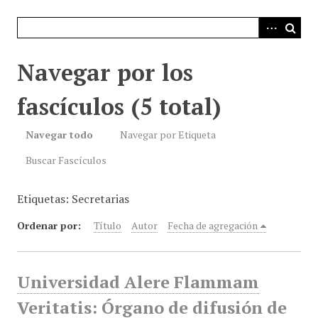
i
n
c
i
Navegar por los
p
a
fascículos (5 total)
l
Navegar todo
Navegar por Etiqueta
Buscar Fascículos
Etiquetas: Secretarias
Ordenar por:
Título
Autor
Fecha de agregación
Universidad Alere Flammam
Veritatis: Órgano de difusión de