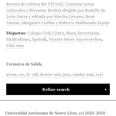
Revista de cultura del STUANL. Contiene notas
culturales y literarias. Revista dirigida por Rodolfo de
León Garza y editada por Martha Liévano, René
Alonso, Margarito Cuéllar y Roberto Maldonado Espejo
Etiquetas:
Colegio Civil
,
Cristo
,
Marx
,
Secretarias
,
Sindicalismo
,
Sputnik
,
Vicente Reyes Aurrecoechea
,
Vida rusa
Formatos de Salida
atom
,
csv
,
dc-rdf
,
dcmes-xml
,
json
,
omeka-xml
,
rss2
Refine search
Universidad Autónoma de Nuevo Léon, (c) 2020-2030 -