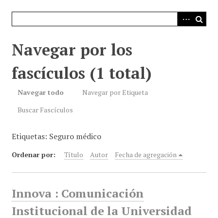
i
n
c
i
Navegar por los
p
a
fascículos (1 total)
l
Navegar todo
Navegar por Etiqueta
Buscar Fascículos
Etiquetas: Seguro médico
Ordenar por:
Título
Autor
Fecha de agregación
Innova : Comunicación
Institucional de la Universidad