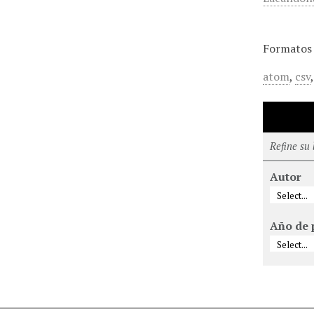
Formatos 
atom
,
csv
Refine su
Autor
Año de 