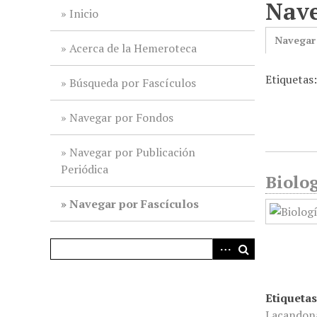
Nave
i
Inicio
n
Navegar
c
Acerca de la Hemeroteca
i
Etiquetas
p
Búsqueda por Fascículos
a
l
Navegar por Fondos
Navegar por Publicación
Periódica
Biolog
Navegar por Fascículos
Etiquetas
Lacandon