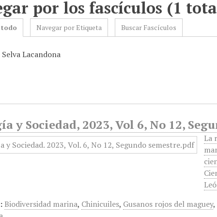
gar por los fascículos (1 tota
 todo
Navegar por Etiqueta
Buscar Fascículos
: Selva Lacandona
ía y Sociedad, 2023, Vol 6, No 12, Se
La 
man
cie
Cie
Leó
:
Biodiversidad marina
,
Chinicuiles
,
Gusanos rojos del maguey
a