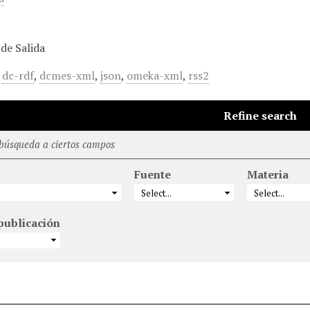
de Salida
,
dc-rdf
,
dcmes-xml
,
json
,
omeka-xml
,
rss2
Refine search
 búsqueda a ciertos campos
Fuente
Materia
publicación