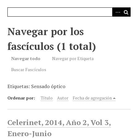
i
n
c
i
Navegar por los
p
a
fascículos (1 total)
l
Navegar todo
Navegar por Etiqueta
Buscar Fascículos
Etiquetas: Sensado óptico
Ordenar por:
Título
Autor
Fecha de agregación
Celerinet, 2014, Año 2, Vol 3,
Enero-Junio