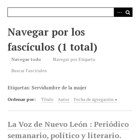
i
n
c
i
Navegar por los
p
a
fascículos (1 total)
l
Navegar todo
Navegar por Etiqueta
Buscar Fascículos
Etiquetas: Servidumbre de la mujer
Ordenar por:
Título
Autor
Fecha de agregación
La Voz de Nuevo León : Periódico
semanario, político y literario.