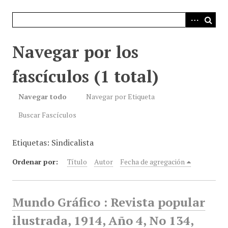
i
n
c
i
Navegar por los
p
a
fascículos (1 total)
l
Navegar todo
Navegar por Etiqueta
Buscar Fascículos
Etiquetas: Sindicalista
Ordenar por:
Título
Autor
Fecha de agregación
Mundo Gráfico : Revista popular
ilustrada, 1914, Año 4, No 134,