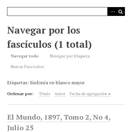
i
n
c
i
Navegar por los
p
a
fascículos (1 total)
l
Navegar todo
Navegar por Etiqueta
Buscar Fascículos
Etiquetas: Sinfonía en blanco mayor
Ordenar por:
Título
Autor
Fecha de agregación
El Mundo, 1897, Tomo 2, No 4,
Julio 25