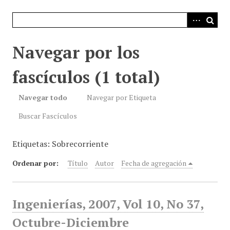
i
n
c
i
Navegar por los
p
a
fascículos (1 total)
l
Navegar todo
Navegar por Etiqueta
Buscar Fascículos
Etiquetas: Sobrecorriente
Ordenar por:
Título
Autor
Fecha de agregación
Ingenierías, 2007, Vol 10, No 37,
Octubre-Diciembre