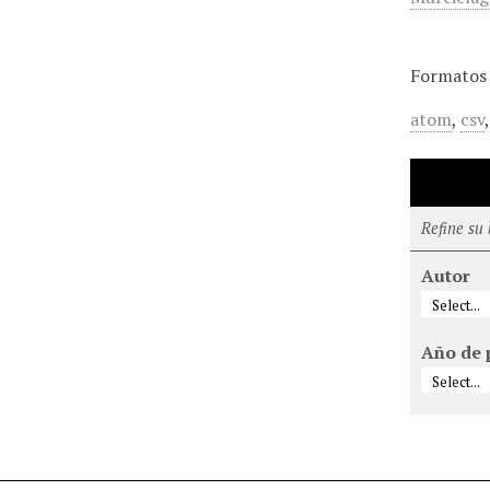
Formatos 
atom
,
csv
Refine su
Autor
Año de 