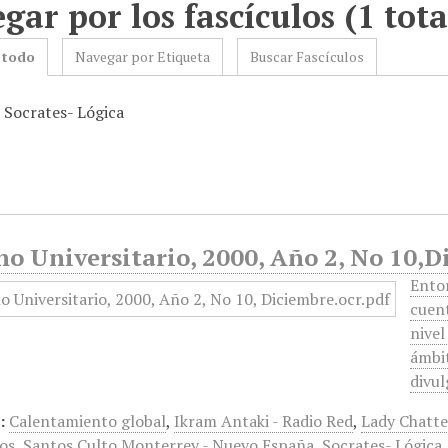
gar por los fascículos (1 tota
 todo
Navegar por Etiqueta
Buscar Fascículos
: Socrates- Lógica
o Universitario, 2000, Año 2, No 10,
Entor
cuent
nivel
ámbit
divul
:
Calentamiento global
,
Ikram Antaki - Radio Red
,
Lady Chatte
os
,
Santos Culto Monterrey - Nuevo España
,
Socrates- Lógica