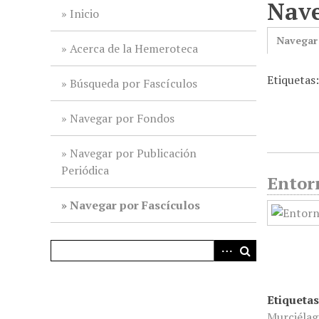
Nave
i
Inicio
n
Navegar
c
Acerca de la Hemeroteca
i
Etiquetas
p
Búsqueda por Fascículos
a
l
Navegar por Fondos
Navegar por Publicación
Periódica
Entorn
Navegar por Fascículos
Etiquetas
Murciélag