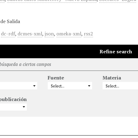
de Salida
,
dc-rdf
,
dcmes-xml
,
json
,
omeka-xml
,
rss2
Refine search
 búsqueda a ciertos campos
Fuente
Materia
publicación