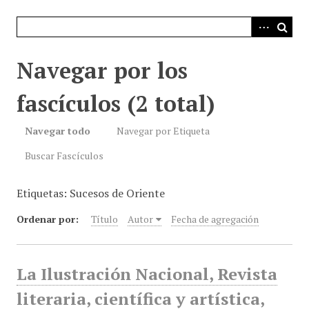
i
n
c
i
Navegar por los
p
a
fascículos (2 total)
l
Navegar todo
Navegar por Etiqueta
Buscar Fascículos
Etiquetas: Sucesos de Oriente
Ordenar por:
Título
Autor
Fecha de agregación
La Ilustración Nacional, Revista
literaria, científica y artística,