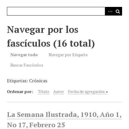
i
n
c
i
Navegar por los
p
a
fascículos (16 total)
l
Navegar todo
Navegar por Etiqueta
Buscar Fascículos
Etiquetas: Crónicas
Ordenar por:
Título
Autor
Fecha de agregación
La Semana Ilustrada, 1910, Año 1,
No 17, Febrero 25