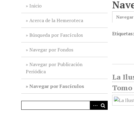
Nave
i
Inicio
n
Navegar
c
Acerca de la Hemeroteca
i
Etiquetas
p
Búsqueda por Fascículos
a
l
Navegar por Fondos
Navegar por Publicación
Periódica
La Ilu
Navegar por Fascículos
Tomo 