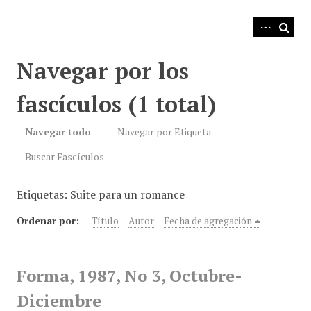
i
n
c
i
Navegar por los
p
a
fascículos (1 total)
l
Navegar todo
Navegar por Etiqueta
Buscar Fascículos
Etiquetas: Suite para un romance
Ordenar por:
Título
Autor
Fecha de agregación
Forma, 1987, No 3, Octubre-
Diciembre