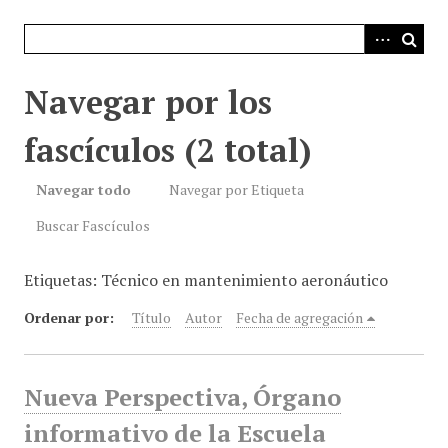
i
n
c
i
Navegar por los
p
a
fascículos (2 total)
l
Navegar todo
Navegar por Etiqueta
Buscar Fascículos
Etiquetas: Técnico en mantenimiento aeronáutico
Ordenar por:
Título
Autor
Fecha de agregación
Nueva Perspectiva, Órgano
informativo de la Escuela