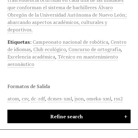
trascendencia ocurridas en cada una de las unidades
que conforman el sistema de bachilleres Álvaro
Obregón de la Universidad Autónoma de Nuevo León;
abarcando aspectos académicos, culturales y
deportivos.
Etiquetas:
Campeonato nacional de robótica
,
Centro
de idiomas
,
Club ecológico
,
Concurso de ortografía
,
Excelencia académica
,
Técnico en mantenimiento
aeronáutico
Formatos de Salida
atom
,
csv
,
dc-rdf
,
dcmes-xml
,
json
,
omeka-xml
,
rss2
Refine search