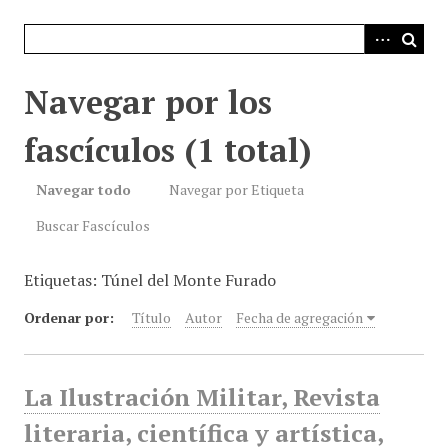
i
n
c
i
Navegar por los
p
a
fascículos (1 total)
l
Navegar todo
Navegar por Etiqueta
Buscar Fascículos
Etiquetas: Túnel del Monte Furado
Ordenar por:
Título
Autor
Fecha de agregación
La Ilustración Militar, Revista
literaria, científica y artística,