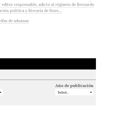
r editor responsable, adicto al régimen de Bernardo
ción política y literaria de fines…
rifas de aduanas
Año de publicación