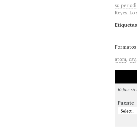
su period
Reyes. Lo 
Etiquetas
Formatos 
atom
,
csv
Refine su
Fuente