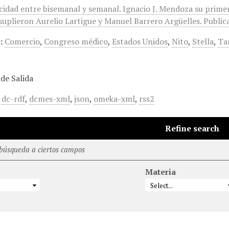
icidad entre bisemanal y semanal. Ignacio J. Mendoza su prime
suplieron Aurelio Lartigue y Manuel Barrero Argüelles. Publica
:
Comercio
,
Congreso médico
,
Estados Unidos
,
Nito
,
Stella
,
Ta
de Salida
,
dc-rdf
,
dcmes-xml
,
json
,
omeka-xml
,
rss2
Refine search
 búsqueda a ciertos campos
Materia