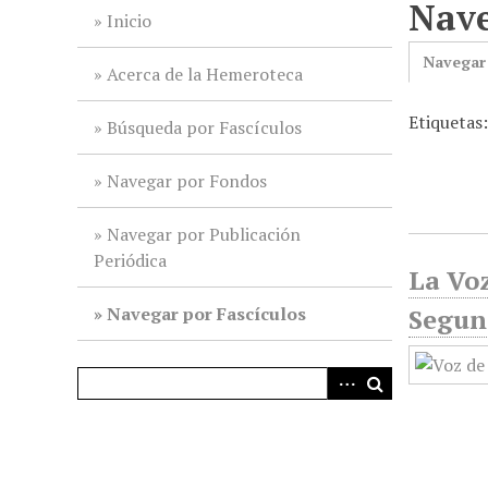
Nave
i
Inicio
n
Navegar
c
Acerca de la Hemeroteca
i
Etiquetas
p
Búsqueda por Fascículos
a
l
Navegar por Fondos
Navegar por Publicación
Periódica
La Voz
Navegar por Fascículos
Segun