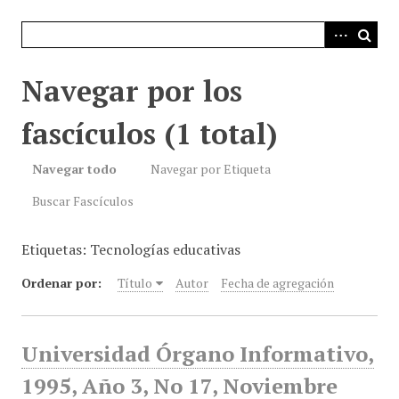
i
n
c
i
Navegar por los
p
a
fascículos (1 total)
l
Navegar todo
Navegar por Etiqueta
Buscar Fascículos
Etiquetas: Tecnologías educativas
Ordenar por:
Título
Autor
Fecha de agregación
Universidad Órgano Informativo,
1995, Año 3, No 17, Noviembre