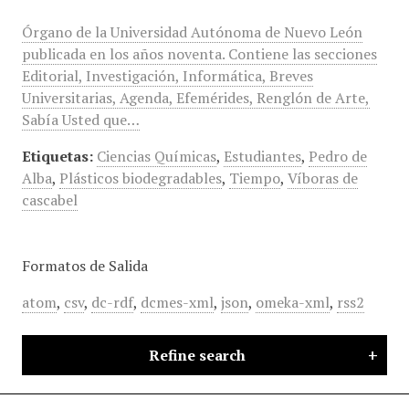
Órgano de la Universidad Autónoma de Nuevo León
publicada en los años noventa. Contiene las secciones
Editorial, Investigación, Informática, Breves
Universitarias, Agenda, Efemérides, Renglón de Arte,
Sabía Usted que…
Etiquetas:
Ciencias Químicas
,
Estudiantes
,
Pedro de
Alba
,
Plásticos biodegradables
,
Tiempo
,
Víboras de
cascabel
Formatos de Salida
atom
,
csv
,
dc-rdf
,
dcmes-xml
,
json
,
omeka-xml
,
rss2
Refine search