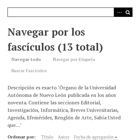
i
n
c
i
Navegar por los
p
a
fascículos (13 total)
l
Navegar todo
Navegar por Etiqueta
Buscar Fascículos
Descripción es exacto "Órgano de la Universidad
Autónoma de Nuevo León publicada en los años
noventa. Contiene las secciones Editorial,
Investigación, Informática, Breves Universitarias,
Agenda, Efemérides, Renglón de Arte, Sabía Usted
que…"
Ordenar por:
Título
Autor
Fecha de agregación