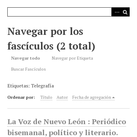
i
n
c
i
Navegar por los
p
a
fascículos (2 total)
l
Navegar todo
Navegar por Etiqueta
Buscar Fascículos
Etiquetas: Telegrafía
Ordenar por:
Título
Autor
Fecha de agregación
La Voz de Nuevo León : Periódico
bisemanal, político y literario.