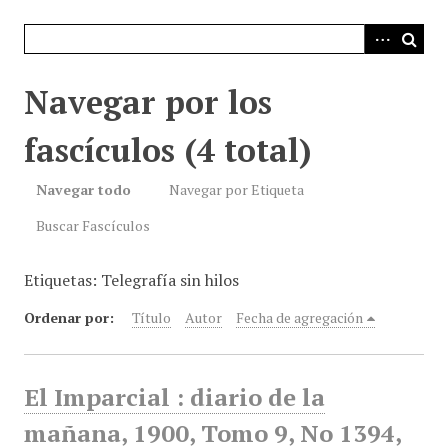
i
n
c
i
Navegar por los
p
a
fascículos (4 total)
l
Navegar todo
Navegar por Etiqueta
Buscar Fascículos
Etiquetas: Telegrafía sin hilos
Ordenar por:
Título
Autor
Fecha de agregación
El Imparcial : diario de la
mañana, 1900, Tomo 9, No 1394,