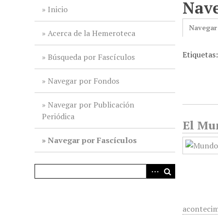
Nave
i
Inicio
n
Navegar
c
Acerca de la Hemeroteca
i
Etiquetas
p
Búsqueda por Fascículos
a
l
Navegar por Fondos
Navegar por Publicación
Periódica
El Mun
Navegar por Fascículos
acontecim