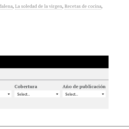
dalena
,
La soledad de la virgen
,
Recetas de cocina
,
Cobertura
Año de publicación