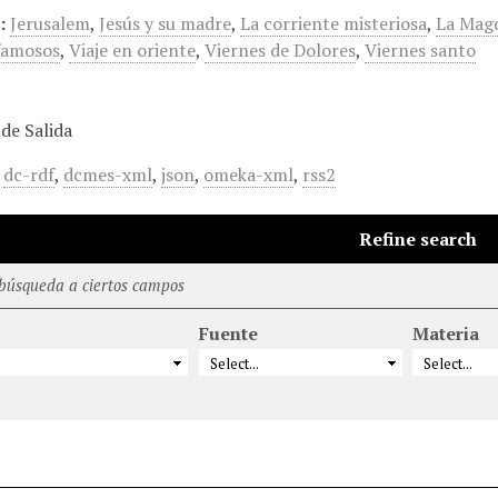
:
Jerusalem
,
Jesús y su madre
,
La corriente misteriosa
,
La Mag
famosos
,
Viaje en oriente
,
Viernes de Dolores
,
Viernes santo
de Salida
,
dc-rdf
,
dcmes-xml
,
json
,
omeka-xml
,
rss2
Refine search
 búsqueda a ciertos campos
Fuente
Materia