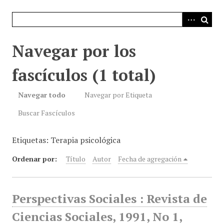
i
n
c
i
Navegar por los
p
a
fascículos (1 total)
l
Navegar todo
Navegar por Etiqueta
Buscar Fascículos
Etiquetas: Terapia psicológica
Ordenar por:
Título
Autor
Fecha de agregación
Perspectivas Sociales : Revista de
Ciencias Sociales, 1991, No 1,