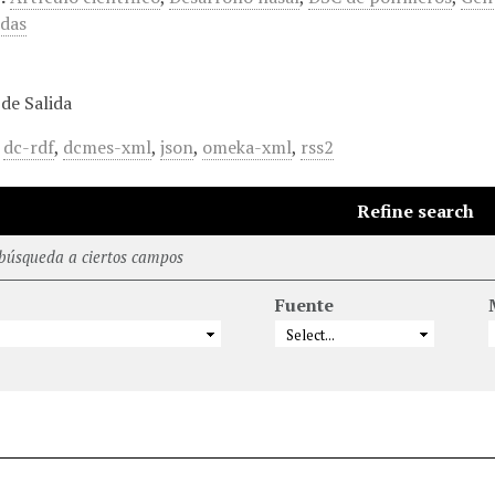
das
de Salida
,
dc-rdf
,
dcmes-xml
,
json
,
omeka-xml
,
rss2
Refine search
 búsqueda a ciertos campos
Fuente