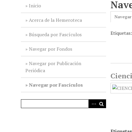
Nave
i
Inicio
n
Navegar
c
Acerca de la Hemeroteca
i
Etiquetas
p
Búsqueda por Fascículos
a
l
Navegar por Fondos
Navegar por Publicación
Periódica
Cienci
Navegar por Fascículos
Etiquetas