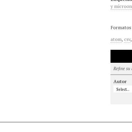
y microon
Formatos 
atom
,
csv
Refine su
Autor