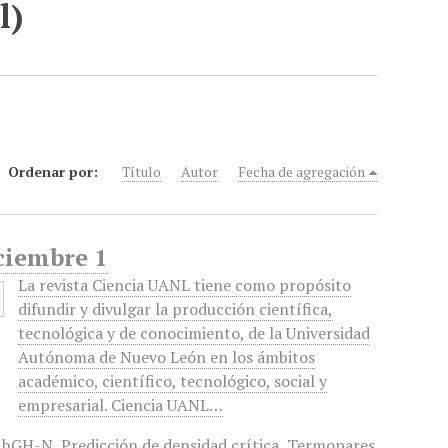
l)
Ordenar por:
Título
Autor
Fecha de agregación
ciembre 1
La revista Ciencia UANL tiene como propósito
difundir y divulgar la producción científica,
tecnológica y de conocimiento, de la Universidad
Autónoma de Nuevo León en los ámbitos
académico, científico, tecnológico, social y
empresarial. Ciencia UANL…
 hGH-N
,
Predicción de densidad crítica
,
Termopares