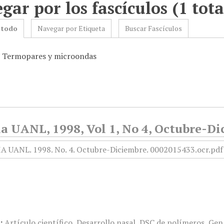
gar por los fascículos (1 tota
 todo
Navegar por Etiqueta
Buscar Fascículos
: Termopares y microondas
a UANL, 1998, Vol 1, No 4, Octubre-Di
:
Artículo científico
,
Desarrollo nasal
,
DSC de polímeros
,
Gen