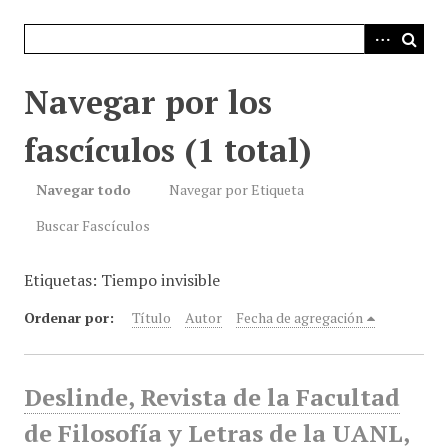
i
n
c
i
Navegar por los
p
a
fascículos (1 total)
l
Navegar todo
Navegar por Etiqueta
Buscar Fascículos
Etiquetas: Tiempo invisible
Ordenar por:
Título
Autor
Fecha de agregación
Deslinde, Revista de la Facultad
de Filosofía y Letras de la UANL,