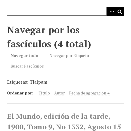
i
n
c
i
Navegar por los
p
a
fascículos (4 total)
l
Navegar todo
Navegar por Etiqueta
Buscar Fascículos
Etiquetas: Tlalpam
Ordenar por:
Título
Autor
Fecha de agregación
El Mundo, edición de la tarde,
1900, Tomo 9, No 1332, Agosto 15