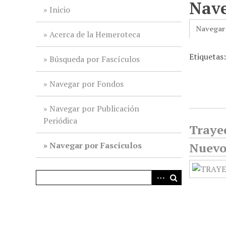
Nave
i
Inicio
n
Navegar
c
Acerca de la Hemeroteca
i
Etiquetas:
p
Búsqueda por Fascículos
a
l
Navegar por Fondos
Navegar por Publicación
Periódica
Trayec
Navegar por Fascículos
Nuevo