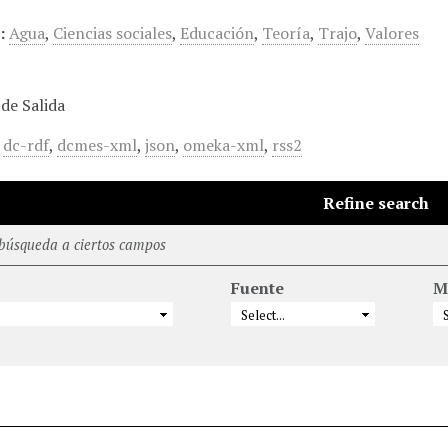
:
Agua
,
Ciencias sociales
,
Educación
,
Teoría
,
Trajo
,
Valores
de Salida
,
dc-rdf
,
dcmes-xml
,
json
,
omeka-xml
,
rss2
Refine search
 búsqueda a ciertos campos
Fuente
M