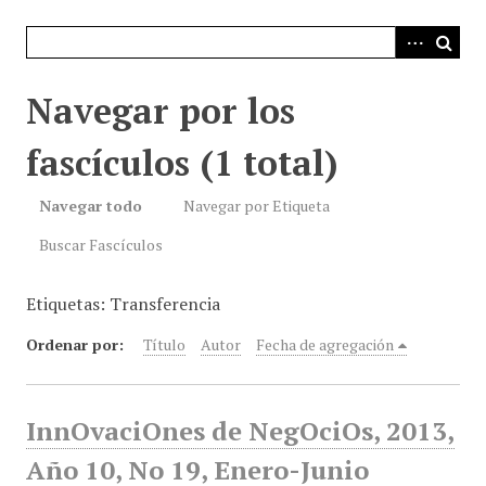
i
n
c
i
Navegar por los
p
a
fascículos (1 total)
l
Navegar todo
Navegar por Etiqueta
Buscar Fascículos
Etiquetas: Transferencia
Ordenar por:
Título
Autor
Fecha de agregación
InnOvaciOnes de NegOciOs, 2013,
Año 10, No 19, Enero-Junio