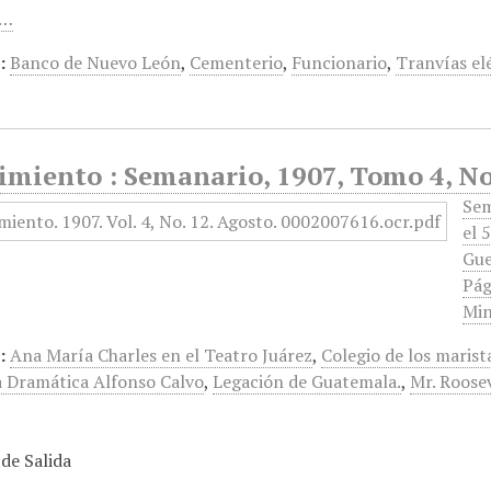
e…
:
Banco de Nuevo León
,
Cementerio
,
Funcionario
,
Tranvías el
imiento : Semanario, 1907, Tomo 4, No
Sem
el 
Gue
Pág
Min
:
Ana María Charles en el Teatro Juárez
,
Colegio de los marist
Dramática Alfonso Calvo
,
Legación de Guatemala.
,
Mr. Roose
de Salida