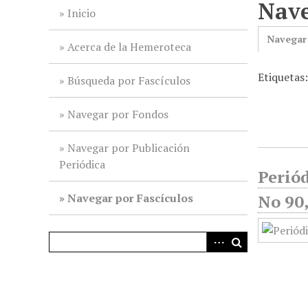
Nave
i
Inicio
n
Navegar
c
Acerca de la Hemeroteca
i
Etiquetas:
p
Búsqueda por Fascículos
a
l
Navegar por Fondos
Navegar por Publicación
Periódica
Periód
Navegar por Fascículos
No 90