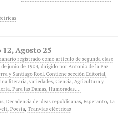
éctricas
 12, Agosto 25
anario registrado como artículo de segunda clase
5 de junio de 1904, dirigido por Antonio de la Paz
rra y Santiago Roel. Contiene sección Editorial,
ina literaria, variedades, Ciencia, Agricultura y
ería, Para las Damas, Humoradas,…
as
,
Decadencia de ideas republicanas
,
Esperanto
,
La
velt
,
Poesía
,
Tranvías eléctricas